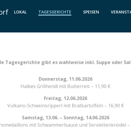
orf
LOKAL
TAGESGERICHTE
SPEISEN
VERANST
le Tagesgerichte gibt es wahlweise inkl. Suppe oder Sa
Donnerstag, 11.06.2026
Halbes Grillhendl mit Butterreis – 11,90 €
Freitag, 12.06.2026
Vulkano-Schweinsripperl mit Bratkartoffeln – 16,90 €
Samstag, 13.06. – Sonntag, 14.06.2026
nsmedaillons mit Schwammerlsauce und Serviettenknödel – 