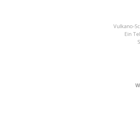
Vulkano-Sch
Ein Tel
S
W