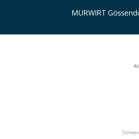
Zum
MURWIRT Gössend
Inhalt
springen
Al
Schwei