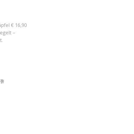
pfel € 16,90
iegelt –
t.
🥂